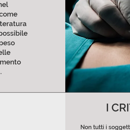
nel
e come
teratura
possibile
 peso
elle
gamento
.
I CR
Non tutti i soggett