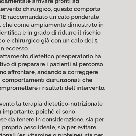
ndamentale arrivare pronti ad
intervento chirurgico, questo comporta
RE raccomandato un calo ponderale
o, che come ampiamente dimostrato in
entifica è in grado di ridurre il rischio
co e chirurgico già con un calo del 5-
in eccesso.
rattamento dietetico preoperatorio ha
tivo di preparare i pazienti al percorso
no affrontare, andando a correggere
i comportamenti disfunzionali che
mpromettere i risultati dell'intervento.
vento la terapia dietetico-nutrizionale
ù importante, poichê ci sono
se da tenere in considerazione, sia per
 proprio peso ideale, sia per evitare
ionali (es. vitamine o proteine), sia per