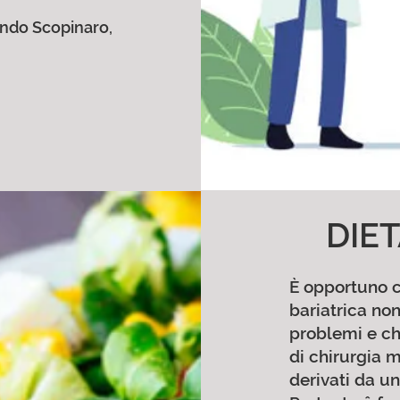
ondo Scopinaro,
DIE
È opportuno ch
bariatrica no
problemi e ch
di chirurgia ma
derivati da un