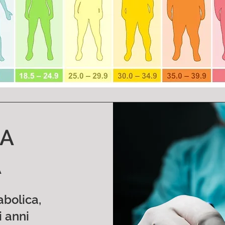
IA
A
abolica,
i anni