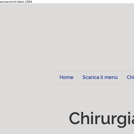
scovacricchi.fabio.1994
Home
Scarica il menù
Ch
Chirurgi