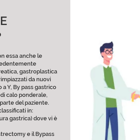
LE
?
con essa anche le
recedentemente
eatica, gastroplastica
 rimpiazzati da nuovi
 a Y, By pass gastrico
 di calo ponderale,
arte del paziente.
assificati in:
ura gastrica) dove vi è
astrectomy e il Bypass