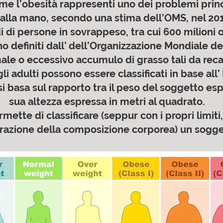
me l’obesità rappresenti uno dei problemi princ
alla mano, secondo una stima dell’OMS, nel 201
i di persone in sovrappeso, tra cui 600 milioni 
 definiti dall’ dell’Organizzazione Mondiale d
le o eccessivo accumulo di grasso tali da recar
li adulti possono essere classificati in base all
o si basa sul rapporto tra il peso del soggetto es
sua altezza espressa in metri al quadrato.
rmette di classificare (seppur con i propri limit
razione della composizione corporea) un sogget