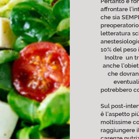
Pertanto ê fo
affrontare l'
che sia SEMP
preoperatori
letteratura sci
anestesiologi
10% del peso 
Inoltre un t
anche l'obiet
che dovran
eventual
potrebbero co
Sul post-inter
ê l'aspetto pi
moltissime co
raggiungere il
carenze nutriz