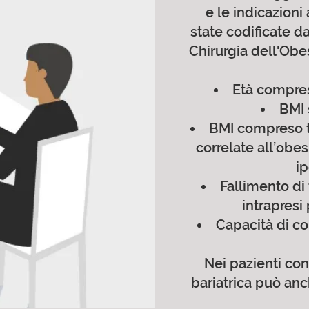
e le indicazioni 
state codificate da
Chirurgia dell'Obe
Età compres
BMI 
BMI compreso t
correlate all’obes
ip
Fallimento di
intrapresi
Capacità di c
Nei pazienti con
bariatrica può anc