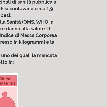
ipali di sanità pubblica a
6 si contavano circa 1,9
obesi.
ella Sanità (OMS, WHO in
e danno alla salute. Il
’ Indice di Massa Corporea
presso in kilogrammi e la
i, uno dei quali la mancata
to in: